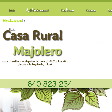
Inicio
Â¿DÃ³nde estamos?
ConÃ³cenos
Contacto
Acti
Select Language
▼
Casa Rural
Packs
Majolero
Ctra. Castillo - Valdepeñas de Jaén (C-3221), km. 47.
(desvío a la izquierda, 3 km)